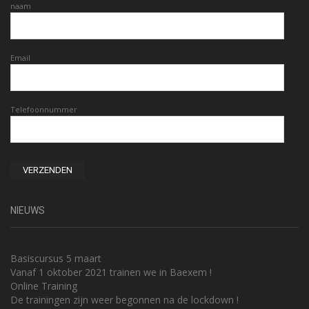
naam
Email
Telefoonnummer
NIEUWS
Basiscursus 5 maart
Vanaf 1 oktober 2021 trainen we in Baexem !
Online Training
De trainingen zijn weer begonnen na de lockdown !