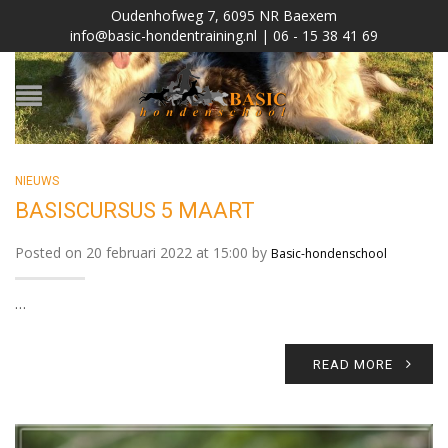
Oudenhofweg 7, 6095 NR Baexem
info@basic-hondentraining.nl | 06 - 15 38 41 69
NIEUWS
BASISCURSUS 5 MAART
Posted on 20 februari 2022 at 15:00 by
Basic-hondenschool
…
READ MORE