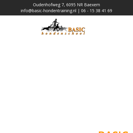
Oudenhofweg 7, 6095 NR Baexem
info@basic-hondentraining.nl | 06 - 15 38 41 69
j
o
u
w
h
o
n
d
v
e
r
d
i
e
n
t