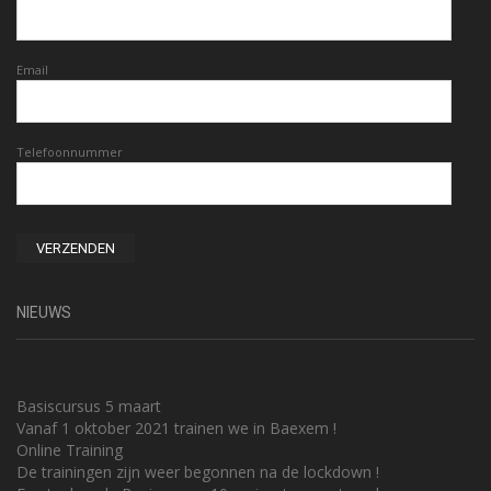
Email
Telefoonnummer
NIEUWS
Basiscursus 5 maart
Vanaf 1 oktober 2021 trainen we in Baexem !
Online Training
De trainingen zijn weer begonnen na de lockdown !