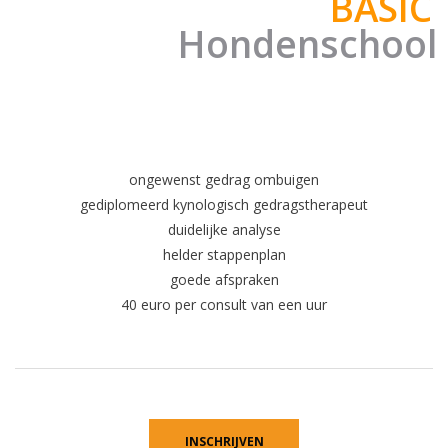
BASIC
H
o
n
d
e
n
s
c
h
o
o
l
fotografie Feikje Wiersma
ongewenst gedrag ombuigen
gediplomeerd kynologisch gedragstherapeut
duidelijke analyse
helder stappenplan
goede afspraken
40 euro per consult van een uur
INSCHRIJVEN