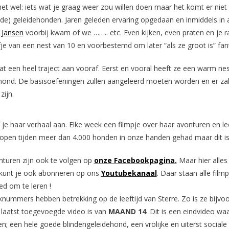
het wel: iets wat je graag weer zou willen doen maar het komt er niet 
nde) geleidehonden. Jaren geleden ervaring opgedaan en inmiddels in al
Jansen
voorbij kwam of we …….. etc. Even kijken, even praten en je r
je van een nest van 10 en voorbestemd om later “als ze groot is” fan
t een heel traject aan vooraf. Eerst en vooral heeft ze een warm nes
hond. De basisoefeningen zullen aangeleerd moeten worden en er 
ijn.
f je haar verhaal aan. Elke week een filmpje over haar avonturen en 
lopen tijden meer dan 4.000 honden in onze handen gehad maar dit is
nturen zijn ook te volgen op
onze Facebookpagina.
Maar hier alle
e kunt je ook abonneren op ons
Youtubekanaal
. Daar staan alle film
ed om te leren !
nummers hebben betrekking op de leeftijd van Sterre. Zo is ze bijvo
 laatst toegevoegde video is van
MAAND 14
. Dit is een eindvideo wa
n; een hele goede blindengeleidehond, een vrolijke en uiterst socia