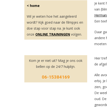
Je kent 
< home
van (bli
Herman 
Wil je weten hoe het aangeleerd
Een teef
wordt? Kijk goed naar de filmpjes en
doe stap voor stap na. Je kunt ook
Daar gaa
onze
ONLINE TRAININGEN
volgen.
andere 
moeten z
Hier tre
Kom je er niet uit? Mag je ons ook
de afge
bellen op de 24/7 hulplijn.
Alle avo
06-15384169
erbij. J
zien, go
De week
oud. De
geworde