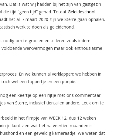
van. Dat is wat wij hadden bij het zijn van gastgezin
 die tijd “geen tijd” gehad. Totdat
Geleideschool
aadt het al: 7 maart 2020 zijn we Sterre gaan ophalen.
tastisch werk te doen als geleidehond.
t nodig om te groeien en te leren zoals iedere
zal voldoende werkvermogen maar ook enthousiasme
leerproces. En we kunnen al verklappen: we hebben in
 toch wel een toppertje en een poepie.
s nog een keertje op een rijtje met ons commentaar
pjes van Sterre, inclusief tientallen andere. Leuk om te
orbeeld in het filmpje van WEEK 12, dus 12 weken
arin je kunt zien wat het na veertien maanden is
le huishond en een geweldig kameraadje. We weten dat