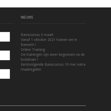
NIEUWS
Basiscursus 5 maart
Vanaf 1 oktober 2021 trainen we in
Baexem !
Online Training
De trainingen zijn weer begonnen na de
lockdown !
Eerstvolgende Basiscursus 10 mei: extra
maatregelen