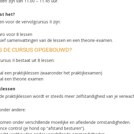
jden zijn van 11.00 – 11.45 uur.
st het?
n voor de vervolgcursus II zijn:
uro voor 8 lessen
usief samenvattingen van de lessen en een theorie-examen.
IS DE CURSUS OPGEBOUWD?
ursus II bestaat uit 8 lessen:
l een praktijklessen (waaronder het praktijkexamen)
al een theorie examen
klessen
de praktijklessen wordt er steeds meer zelfstandigheid van je verwach
 onder andere:
komen onder verschillende moeilijke en afleidende omstandigheden.
nce control (je hond op “afstand besturen”).