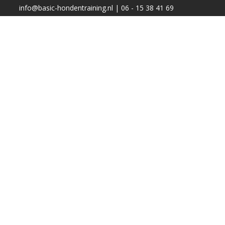
info@basic-hondentraining.nl | 06 - 15 38 41 69
IJVEN
AGENDA
WANDELEN
NIEUWS
CONTACT