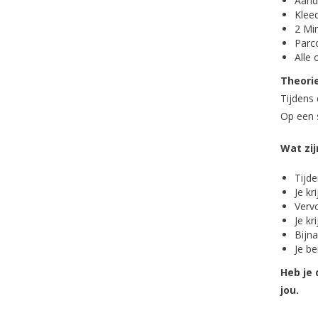
Aand
Klee
2 Min
Parc
Alle 
Theori
Tijdens 
Op een s
Wat zij
Tijde
Je kr
Vervo
Je kr
Bijna
Je be
Heb je 
jou.