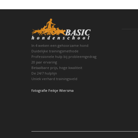
In 4 weken een gehoorzame hond
Duidelijke trainingsmethode
Professionele hulp bij probleemgedrag
20 jaar ervaring
Betaalbare prijs, hoge kwaliteit
De 24/7 hulplijn
Uniek verhard trainingsveld
fotografie Feikje Wiersma