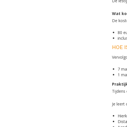
De lesti
Wat ko
De koste
80 e
incl
HOE 
Vervolgc
7 maa
1 ma
Praktij
Tijdens 
Je leert
Hier
Dista