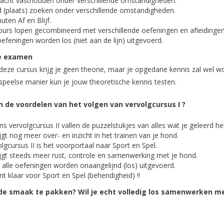
acht vasthouden onder verschillende omstandigheden.
d (plaats) zoeken onder verschillende omstandigheden.
uten Af en Blijf.
ours lopen gecombineerd met verschillende oefeningen en afleidingen
oefeningen worden los (niet aan de lijn) uitgevoerd.
e examen
deze cursus krijg je geen theorie, maar je opgedane kennis zal wel 
peelse manier kun je jouw theoretische kennis testen.
n de voordelen van het volgen van vervolgcursus I ?
ns vervolgcursus II vallen de puzzelstukjes van alles wat je geleerd heb
ijgt nog meer over- en inzicht in het trainen van je hond.
lgcursus II is het voorportaal naar Sport en Spel.
ijgt steeds meer rust, controle en samenwerking met je hond.
 alle oefeningen worden onaangelijnd (los) uitgevoerd.
nt klaar voor Sport en Spel (behendigheid) !!
de smaak te pakken? Wil je echt volledig los samenwerken met