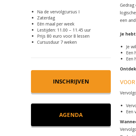
Gedrag 
Na de vervolgcursus I
logische
Zaterdag
een and
Eén maal per week
Lestijden: 11.00 – 11.45 uur
Je hebt
Prijs 80 euro voor 8 lessen
Cursusduur 7 weken
Je wi
Een h
Een 
Ontdek 
INSCHRIJVEN
VOOR 
Vervolgc
Verv
Een 
AGENDA
Wanneer
Vervolgc