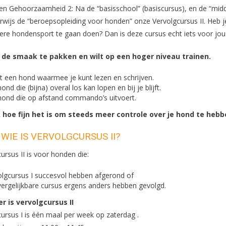
en Gehoorzaamheid 2: Na de “basisschool” (basiscursus), en de “midd
rwijs de “beroepsopleiding voor honden” onze Vervolgcursus II. Heb j
ere hondensport te gaan doen? Dan is deze cursus echt iets voor jou
 de smaak te pakken en wilt op een hoger niveau trainen.
lt een hond waarmee je kunt lezen en schrijven.
ond die (bijna) overal los kan lopen en bij je blijft.
hond die op afstand commando’s uitvoert.
hoe fijn het is om steeds meer controle over je hond te hebb
WIE IS VERVOLGCURSUS II?
ursus II is voor honden die:
olgcursus I succesvol hebben afgerond of
vergelijkbare cursus ergens anders hebben gevolgd.
 is vervolgcursus II
ursus I is één maal per week op zaterdag .