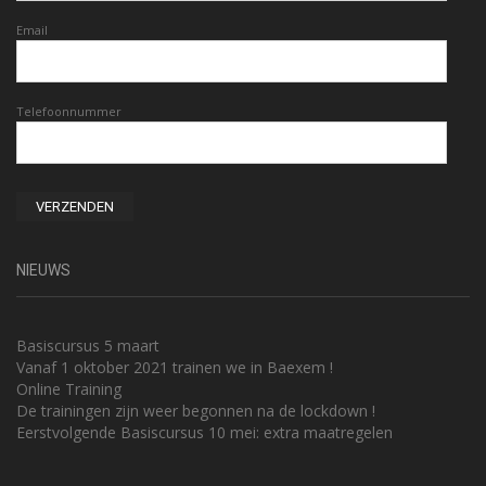
Email
Telefoonnummer
NIEUWS
Basiscursus 5 maart
Vanaf 1 oktober 2021 trainen we in Baexem !
Online Training
De trainingen zijn weer begonnen na de lockdown !
Eerstvolgende Basiscursus 10 mei: extra maatregelen