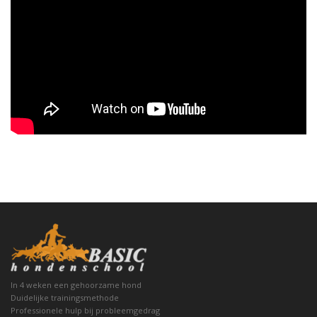
In 4 weken een gehoorzame hond
Duidelijke trainingsmethode
Professionele hulp bij probleemgedrag