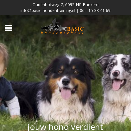
Oudenhofweg 7, 6095 NR Baexem
info@basic-hondentraining.nl | 06 - 15 38 41 69
j
o
u
w
h
o
n
d
v
e
r
d
i
e
n
t