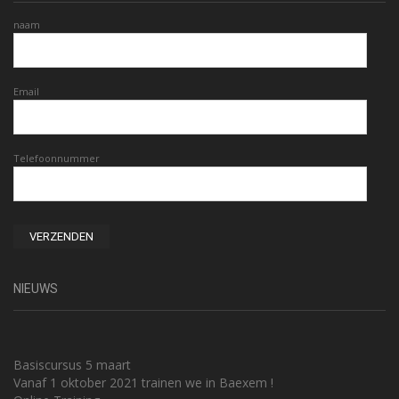
naam
Email
Telefoonnummer
NIEUWS
Basiscursus 5 maart
Vanaf 1 oktober 2021 trainen we in Baexem !