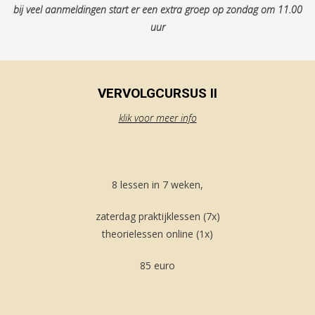
bij veel aanmeldingen start er een extra groep op zondag om 11.00
uur
VERVOLGCURSUS II
klik voor meer info
8 lessen in 7 weken,
zaterdag praktijklessen (7x)
theorielessen online (1x)
85 euro