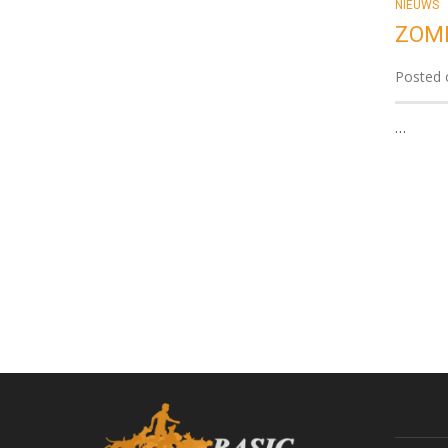
NIEUWS
ZOM
Posted o
…