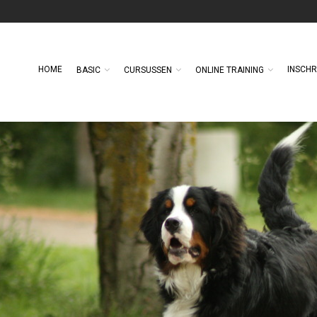
HOME
INSCHR
BASIC
CURSUSSEN
ONLINE TRAINING
NLINE TRAINING
EERSTVOLGENDE
06
BASISCURSUS 10 MEI: EXTRA
SEP
y
Basic-hondenschool
MAATREGELEN
by
Basic-hondenschool
E TRAININGEN ZIJN WEER
EGONNEN NA DE
OCKDOWN !