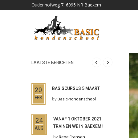
Oudenhofweg 7, 6095 NR Baexem
LAATSTE BERICHTEN
BASISCURSUS 5 MAART
O
20
01
FEB
AUG
by
Basic-hondenschool
b
VANAF 1 OKTOBER 2021
D
24
14
TRAINEN WE IN BAEXEM !
B
AUG
MRT
L
by
Rene Fransen