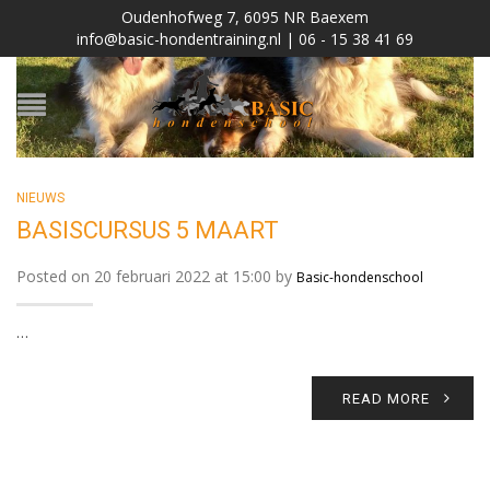
Oudenhofweg 7, 6095 NR Baexem
info@basic-hondentraining.nl | 06 - 15 38 41 69
NIEUWS
BASISCURSUS 5 MAART
Posted on 20 februari 2022 at 15:00 by
Basic-hondenschool
…
READ MORE