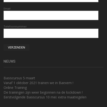
Email
Telefoonnummer
NIEUWS
Basiscursus 5 maart
Vanaf 1 oktober 2021 trainen we in Baexem !
Online Training
De trainingen zijn weer begonnen na de lockdown !
Eerstvolgende Basiscursus 10 mei: extra maatregelen