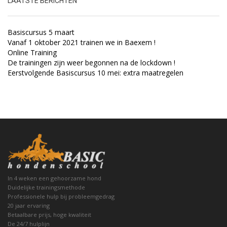
LAATSTE BERICHTEN
Basiscursus 5 maart
Vanaf 1 oktober 2021 trainen we in Baexem !
Online Training
De trainingen zijn weer begonnen na de lockdown !
Eerstvolgende Basiscursus 10 mei: extra maatregelen
In 4 weken een gehoorzame hond
Duidelijke trainingsmethode
Professionele hulp bij probleemgedrag
20 jaar ervaring
Betaalbare prijs, hoge kwaliteit
De 24/7 hulplijn