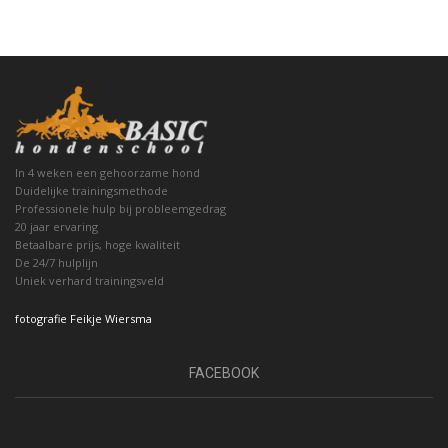
In 4 weken een gehoorzame hond
Duidelijke trainingsmethode
Professionele hulp bij probleemgedrag
20 jaar ervaring
Betaalbare prijs, hoge kwaliteit
De 24/7 hulplijn
Uniek verhard trainingsveld
fotografie Feikje Wiersma
FACEBOOK