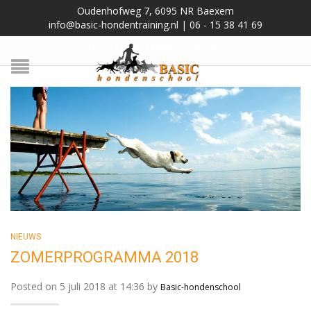
Oudenhofweg 7, 6095 NR Baexem
TAG ARCHIVES: BOSKOOP
info@basic-hondentraining.nl | 06 - 15 38 41 69
Home
/
Posts tagged "boskoop"
NIEUWS
ZOMERPROGRAMMA 2018
Posted on 5 juli 2018 at 14:36 by
Basic-hondenschool