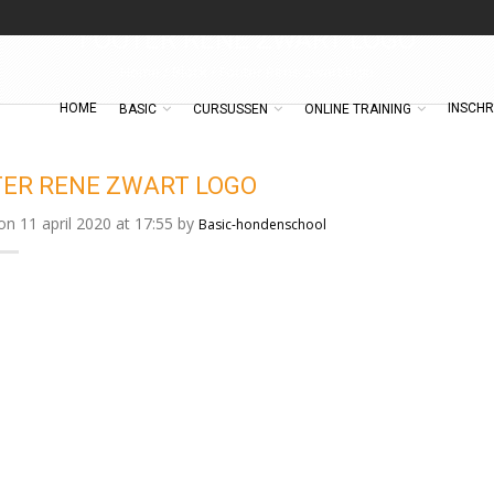
FOOTER RENE ZWART LOGO
Home
/
Block
/
Footer Rene zwart logo
HOME
INSCHR
BASIC
CURSUSSEN
ONLINE TRAINING
ER RENE ZWART LOGO
n 11 april 2020 at 17:55 by
Basic-hondenschool
NLINE TRAINING
EERSTVOLGENDE
06
BASISCURSUS 10 MEI: EXTRA
SEP
y
Basic-hondenschool
MAATREGELEN
by
Basic-hondenschool
E TRAININGEN ZIJN WEER
EGONNEN NA DE
OCKDOWN !
y
Rene Fransen