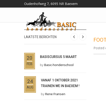
Oudenhofweg 7, 6095 NR Baexem
LAATSTE BERICHTEN
FOOT
Posted o
BASISCURSUS 5 MAART
O
20
01
FEB
AUG
by
Basic-hondenschool
b
VANAF 1 OKTOBER 2021
D
24
14
TRAINEN WE IN BAEXEM !
B
AUG
MRT
L
by
Rene Fransen
b