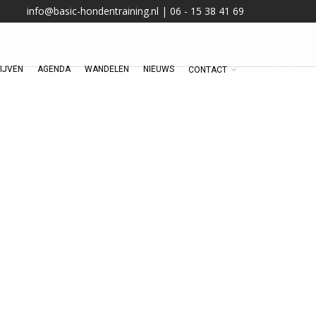
info@basic-hondentraining.nl | 06 - 15 38 41 69
Terug naar de vorige pagina
IJVEN
AGENDA
WANDELEN
NIEUWS
CONTACT